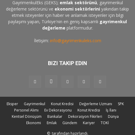
GayrimenkulEks (GEKS);
emlak sektörünü
, gayrimenkul
değerleme sektörünü ve
ekonomi sektörlerini
yakından takip
etmek isteyenler için haber ve anlamak isteyenler için bilgi
paylaşımı yapan, Türkiye'nin en geniş kapsamlı
gayrimenkul
değerleme
platformudur.
İletişim:
info@gayrimenkuleks.com
BIZI TAKIP EDIN
Eksper
Gayrimenkul
Konut Kredisi
Değerleme Uzmanı
SPK
Personel Alımı
Ev Dekorasyonu
Konut Kredisi
İş İlanı
Kentsel Dönüşüm
Bankalar
Dekorasyon Fikirleri
Dünya
Ekonomi
Emlak
Gündem
Kariyer
TOKİ
©
tarafından hazırlandı.